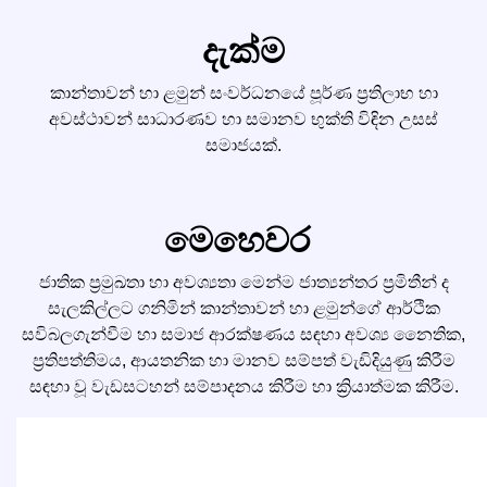
දැක්ම
කාන්තාවන් හා ළමුන් සංවර්ධනයේ පූර්ණ ප්‍රතිලාභ හා
අවස්ථාවන් සාධාරණව හා සමානව භුක්ති විඳින උසස්
සමාජයක්.
මෙහෙවර
ජාතික ප්‍රමුඛතා හා අවශ්‍යතා මෙන්ම ජාත්‍යන්තර ප්‍රමිතීන් ද
සැලකිල්ලට ගනිමින් කාන්තාවන් හා ළමුන්ගේ ආර්ථික
සවිබලගැන්වීම හා සමාජ ආරක්ෂණය සඳහා අවශ්‍ය නෛතික,
ප්‍රතිපත්තිමය, ආයතනික හා මානව සම්පත් වැඩිදියුණු කිරීම
සඳහා වූ වැඩසටහන් සම්පාදනය කිරීම හා ක්‍රියාත්මක කිරීම.