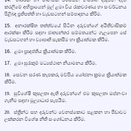
කරලීමේ අභිප්‍රායෙන් මුල් ළමා විය රැකවරණය හා සංවර්ධනය
පිළිබඳ ප්‍රතිපත්ති හා වැඩසටහන් සම්පාදනය කිරිම.
15.
අනාරක්ෂිත තත්ත්වයේ සිටින දරුවන්ගේ අයිතිවාසිකම්
ආරක්ෂා කිරීම සඳහා ජාත්‍යන්තර සම්මතයන්ට ගැලපෙන සේ
වැඩසටහන් හා ව්‍යාපෘති සැකසීම හා ක්‍රියාත්මක කිරීම.
16.
ළමා ප්‍රඥප්තිය ක්‍රියාත්මක කිරීම.
17.
ළමා සුරැකුම් මධ්‍යස්ථාන නියාමනය කිරීම.
18.
සෙ
වන සරණ කැපකරු මව්පිය යෝජනා ක්‍රමය ක්‍රියාත්මක
කිරීම.
19.
සුවිශේෂී කුසලතා ඇති දරුවන්ගේ එම කුසලතා ඔප්නංවා
ගැනීම සඳහා මූල්‍යාධාර සැපයීම.
20.
ස්ත්‍රීන්ට සහ දරුවන්ට වෙනස්කොට සළකන හා පීඩාවට
ලක්කරන විශේෂ නිති සංශෝධනය කිරිම.