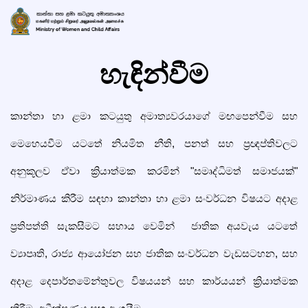
හැඳින්වීම
කාන්තා හා ළමා කටයුතු අමාත්‍යවරයාගේ මඟපෙන්වීම සහ
මෙහෙයවීම යටතේ නියමිත නීති, පනත් සහ ප්‍රඥප්තිවලට
අනුකූලව ඒවා ක්‍රියාත්මක කරමින් "සමෘද්ධිමත් සමාජයක්"
නිර්මාණය කිරීම සඳහා කාන්තා හා ළමා සංවර්ධන විෂයට අදාළ
ප්‍රතිපත්ති සැකසීමට සහාය වෙමින් ජාතික අයවැය යටතේ
ව්‍යාපෘති, රාජ්‍ය ආයෝජන සහ ජාතික සංවර්ධන වැඩසටහන, සහ
අදාළ දෙපාර්තමේන්තුවල විෂයයන් සහ කාර්යයන් ක්‍රියාත්මක