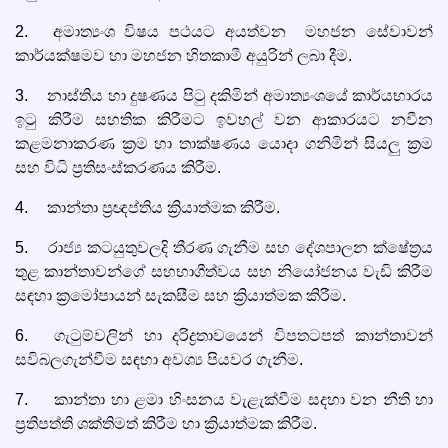
2.
අමාත්‍යංශ විෂය පථයට අයත්වන මහජන සේවාවන්
කාර්යක්ෂමව හා මහජන හිතකාමී අයුරින් ලබා දීම.
3.
නාස්තිය හා දුෂණය පිටු දකිමින් අමාත්‍යංශයේ කාර්යභාරය
ඉටු කිරීම සහතික කිරීමට ඉවහල් වන ආකාරයට නවීන
කළමනාකරණ ක්‍රම හා තාක්ෂණය යොදා ගනිමින් සියලු ක්‍රම
සහ විධි ප්‍රතිසංස්කරණය කිරීම.
4.
කාන්තා ප්‍රඥප්තිය ක්‍රියාත්මක කිරීම.
5.
රාජ්‍ය කටයුතුවලදි තීරණ ගැනීම සහ දේශපාලන ක්ෂේත්‍රය
තුළ කාන්තාවන්ගේ සහභාගීත්වය සහ නියෝජනය වැඩි කිරීම
සඳහා ක්‍රමෝපායන් සැකසීම සහ ක්‍රියාත්මක කිරීම.
6.
ගැටුම්වලින් හා දරිද්‍රතාවයෙන් විපතටපත් කාන්තාවන්
සවිබලගැන්වීම සඳහා අවශ්‍ය පියවර ගැනීම.
7.
කාන්තා හා ළමා හිංසනය වැළැක්වීම සදහා වන නීති හා
ප්‍රතිපත්ති ශක්තිමත් කිරීම හා ක්‍රියාත්මක කිරීම.