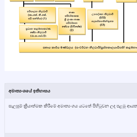
අමාත්‍යංශයේ ඉතිහාසය
සැලසුම් ක්‍රියාත්මක කිරීමේ අමාත්‍යංශය යටතේ පිහිටුවන ලද පළමු ආයත