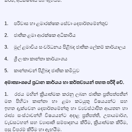
කිරීම, අධීක්ෂණය සහ ඇගයීම.
1.
පරිවාස හා ළමාරක්ෂක සේවා දෙපාර්තමේන්තුව
2.
ජාතික ළමා ආරක්ෂක අධිකාරිය
3.
මුල් ළමාවිය සංවර්ධනය පිළිබද ජාතික ලේකම් කාර්යාලය
4.
ශ්‍රී ලංකා කාන්තා කාර්යාංශය
5.
කාන්තාවන් පිළිබඳ ජාතික කමිටුව
අමාත්‍යාංශයේ ප්‍රධාන කාර්යය හා කර්තව්‍යයන් පහත පරිදි වේ.
1.
රජය මඟින් ක්‍රියාත්මක කරනු ලබන ජාතික ප්‍රතිපත්පතීන්
මත පිහිටා කාන්තා
හා
ළමා කටයුතු විෂයයන්ට සහ
ඉහත
දැක්වෙන දෙපාර්තමේන්තු හා ව්‍යවස්ථාපිත ආයතන හා
රාජ්‍ය සංස්ථාවන්හි විෂයයන්ට අදාළ ප්‍රතිපත්ති, උපායමාර්ග,
වැඩසටහන් සහ ව්‍යාපෘති සම්පාදනය
කිරීම, ක්‍රියාත්මක කිරීම,
පසු විපරම් කිරීම හා ඇඟයීම.