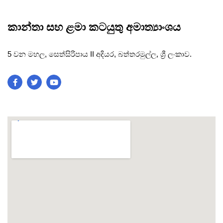
කාන්තා සහ ළමා කටයුතු අමාත්‍යාංශය
5 වන මහල, සෙත්සිරිපාය II අදියර, බත්තරමුල්ල, ශ්‍රී ලංකාව.